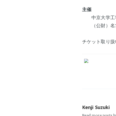
主催
中京大学工学
（公財）名古
チケット取り扱
Kenji Suzuki
Read
more posts
b