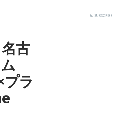
SUBSCRIBE
）名古
ウム
学×プラ
e